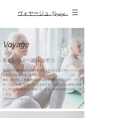
-Voyage-
ヴォヤージュ
Voyage
​新しい自分へ踏み出そう
関東圏内で複数店舗を展開するヨガスタジオとコラボレーション。
低価格だから無理なく通える。
身体、精神そして感情的な面から健康を促進させることで、リラク
ゼーションと喜びを感じていただけます。あなたの心と身体が必要
としているものを全てご提供いたします。身体の内側からかわりま
しょう。
ヴォヤージュへようこそ。